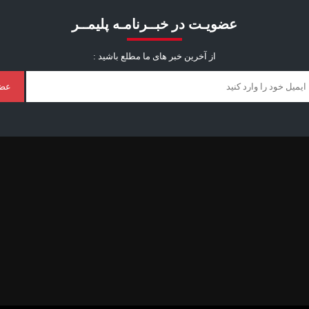
عضویـت در خبــرنامـه پلیمــر
از آخرین خبر ‌های ما مطلع باشید :
عض