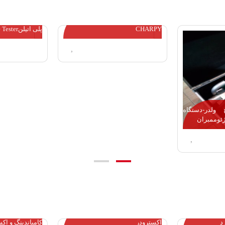
دستگاه تست
(Pendulum Impact Tester (IZOD &
الکتروفیوژن و ا
CHARPY
پلی اتیلنCrush-Squeeze Tester
لدر-دستگاه
ئوممبران
گاهی که مورد
آشنایی با دستگاه گرانول ساز یا
د
اکسترودر
کامپاندینگ و اکسترو