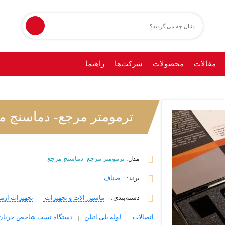
مقالات
محصولات
شرکت‌ها
راهنما
ترمومتر مرجع- دماسنج م
مدل:
ترمومتر مرجع- دماسنج مرجع
برند
:
صناف
دسته‌بندی
:
ماشین آلات و تجهیزات
تجهیزات آزم
اتصالات
لوله پلی اتیلن
دستگاه تست شاخص جریان مذاب ( 