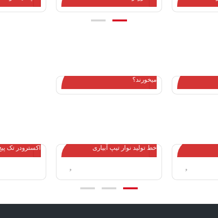
فن آوری جدید USEON برای تولید
چه کسانی در کار بازیافت شکست
میخورند؟
خط تولید نوار تیپ آبیاری
اکسترودر تک پیچ