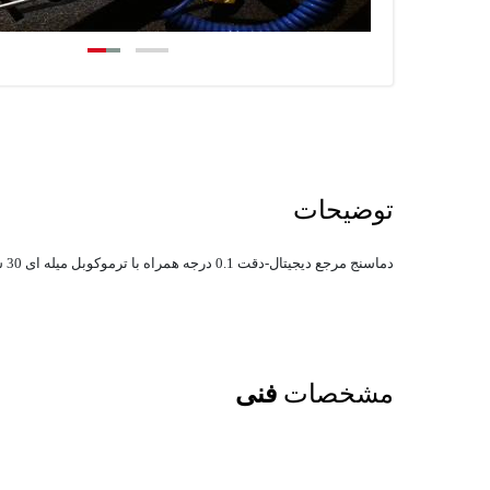
توضیحات
دماسنج مرجع دیجیتال-دقت 0.1 درجه همراه با ترموکوبل میله ای 30 سانت-همراه با گواهی کالیبره از مراجع صلاحیت شماره
مشخصات
فنی