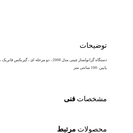
توضیحات
دستگاه گرانولساز چینی مدل 2008 ، دو مرحله ای ، گیربکس فابریک ، بسیار کم مصرف (برق مورد نیازنهایت 40 آمپر ) ظرفیت 80 کیلوگرم الی 130 کیلوگرم ، 2 سیلندر : بالا : 110 سانتی متر
پایین :100 سانتی متر
مشخصات
فنی
محصولات
مرتبط