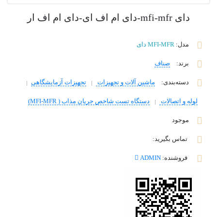
دای mfi-mfr-دای ام اف ای-دای ام اف ار
مدل:
MFI-MFR دای
برند
:
صناف
دسته‌بندی
:
ماشین آلات و تجهیزات
تجهیزات آزمایشگاهی
لوله و اتصالات
دستگاه تست شاخص جریان مذاب ( MFI-MFR)
موجود
تماس بگیرید:
فروشنده:
ADMIN