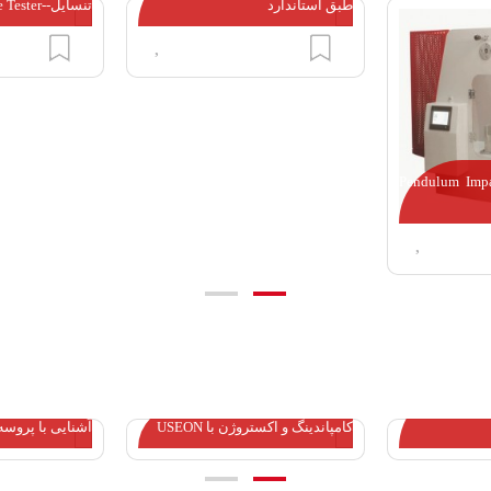
طبق استاندارد
تنسایل--Universal Tensile Tester
(Pendulum Imp
ما چه کسانی
کامپاندینگ و اکستروژن با USEON
آشنایی با پروسه