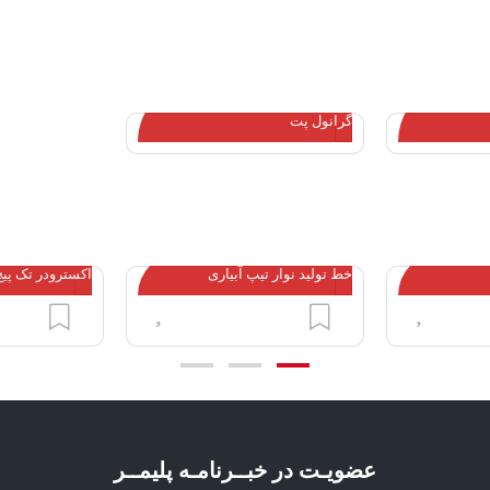
بازیافت شکست
فن آوری جدید USEON برای تولید
گرانول پت
خط تولید نوار تیپ آبیاری
اکسترودر تک پیچ
عضویـت در خبــرنامـه پلیمــر