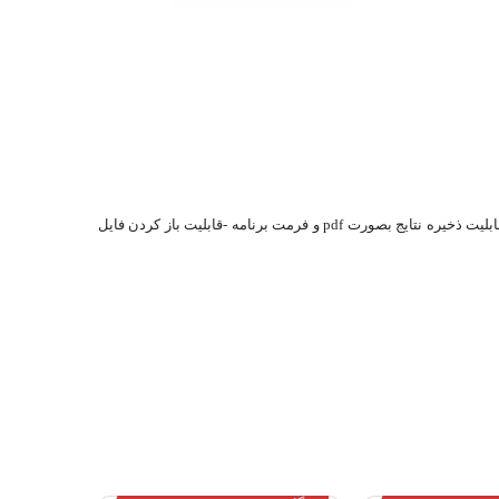
دارای نرم افزار کامپیوتری جهت نمایش نمودار نیرو – جابجایی و مقدار ضریب اصطکاک ایستا و متحرک - قابلیت تنظیم سرعت و کورس حرکتی تست - قابلیت ذخیره نتایج بصورت pdf و فرمت برنامه -قابلیت باز کردن فایل
دستگاه كشش دو ستونه 2 و 5 تن -
دستگاه جوش لب به لب هیدرولیک-