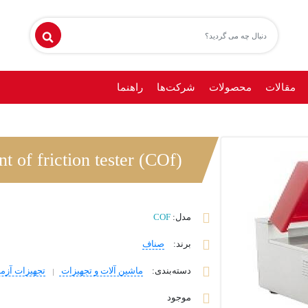
مقالات
محصولات
شرکت‌ها
راهنما
(COefficient of friction tester (COf
مدل:
COF
برند
:
صناف
دسته‌بندی
:
ماشین آلات و تجهیزات
تجهیزات آزم
موجود