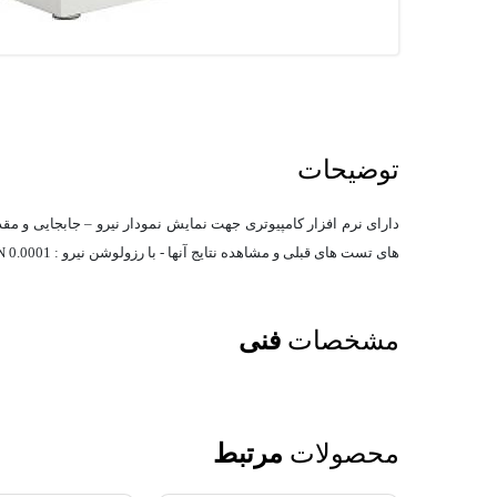
توضیحات
های تست های قبلی و مشاهده نتایج آنها - با رزولوشن نیرو : 0.0001 N - مطابق استاندارد ASTM 1894
مشخصات
فنی
محصولات
مرتبط