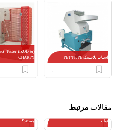
act Tester (IZOD &
آسیاب پلاستیک PET/PP/PE
CHARPY
مقالات
مرتبط
دلایل تغییرات در ابعاد ورق هنگام
مشتریان گرانول ش
تولید
هستند؟