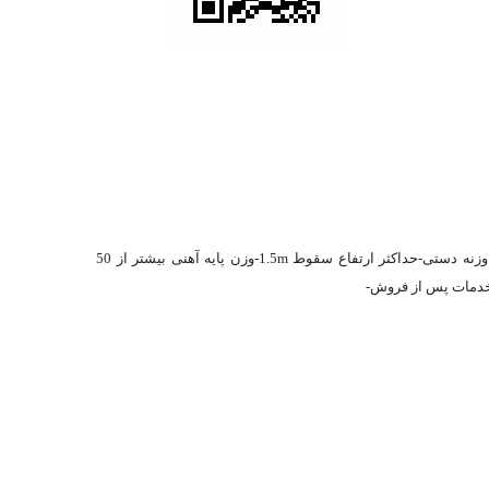
مشخصات فنی:مطابق استاندارد ملی 12291 و EN477-رهایش وزنه مگنتی-دارای محفظه نمونه جهت جلوگیری از پرتاب وزنه به اطراف-تنظیم ارتفاع وزنه دستی-حداکثر ارتفاع سقوط 1.5m-وزن پایه آهنی بیشتر از 50