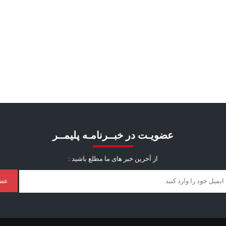
عضویـت در خبــرنامـه پلیمــر
از آخرین خبر ‌های ما مطلع باشید :
عض