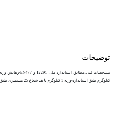
توضیحات
کیلوگرم طبق استاندارد-وزنه 1 کیلوگرم با هد شعاع 25 میلیمتری طبق استاندارد-طول نمونه طبق استاندارد 300 میلیمتر-دارای ضمانت یک ساله و 10 سال خدمات پس از فروش-