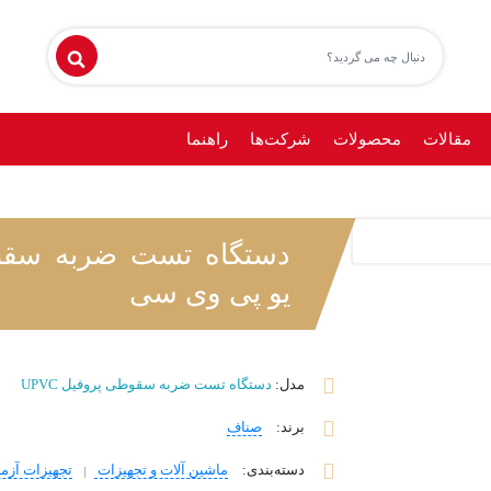
مقالات
محصولات
شرکت‌ها
راهنما
یو پی وی سی
مدل:
دستگاه تست ضربه سقوطی پروفیل UPVC
برند
:
صناف
دسته‌بندی
:
ماشین آلات و تجهیزات
تجهیزات آزم