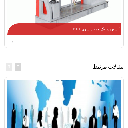
اکسترودر تک مارپیچ سری KEX
مقالات
مرتبط