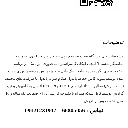
توضیحات
مشخصات فنی:دستگاه تست ضربه چارپي حداكثر ضربه 15 ژول مجهز به
نمايشگر لمسی 5 اینچی امکان کالیبراسیون به صورت اتوماتیک در برنامه
صفحه لمسی نگهدارنده با فاصله فک قابل تنظیم نمایش مستقیم انرژی جذب
شده توسط نمونه کابین حفاظ پاندول هنگام ضربه پاندول با ظرفيت هاي مختلف
( به سفارش) مطابق استاندارد ملي
12291
و
ISO 179
اتصال به کامپیوتر و تهیه
گزارش توسط کابل شبکه همراه با دفترچه فارسی دارای ضمانت یک ساله و 10
سال خدمات پس از فروش
تماس : 66805056 – 09121231947