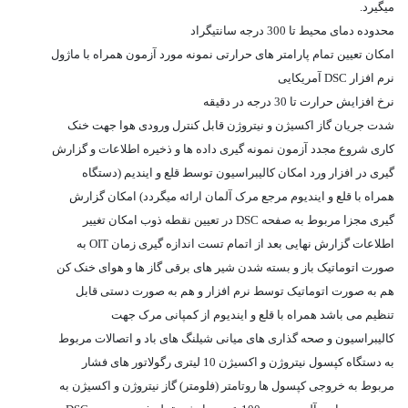
میگیرد.
محدوده دمای محیط تا 300 درجه سانتیگراد
امکان تعیین تمام پارامتر های حرارتی نمونه مورد آزمون همراه با ماژول
نرم افزار DSC آمریکایی
نرخ افزایش حرارت تا 30 درجه در دقیقه
شدت جریان گاز اکسیژن و نیتروژن قابل کنترل ورودی هوا جهت خنک
کاری شروع مجدد آزمون نمونه گیری داده ها و ذخیره اطلاعات و گزارش
گیری در افزار ورد امکان کالیبراسیون توسط قلع و ایندیم (دستگاه
همراه با قلع و ایندیوم مرجع مرک آلمان ارائه میگردد) امکان گزارش
گیری مجزا مربوط به صفحه DSC در تعیین نقطه ذوب امکان تغییر
اطلاعات گزارش نهایی بعد از اتمام تست اندازه گیری زمان OIT به
صورت اتوماتیک باز و بسته شدن شیر های برقی گاز ها و هوای خنک کن
هم به صورت اتوماتیک توسط نرم افزار و هم به صورت دستی قابل
تنظیم می باشد همراه با قلع و ایندیوم از کمپانی مرک جهت
کالیبراسیون و صحه گذاری های میانی شیلنگ های باد و اتصالات مربوط
به دستگاه کپسول نیتروژن و اکسیژن 10 لیتری رگولاتور های فشار
مربوط به خروجی کپسول ها روتامتر (فلومتر) گاز نیتروژن و اکسیژن به