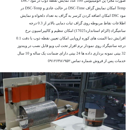
صورت مجزا پن آلومینیومی 100 عدد نمایش نقطه ذوب در مود DSC-
Temp امکان نمایش گراف DSC-Time در حالت عادی و DSC-Temp در
مود DSC امکان اضافه کردن کرسر به گراف به تعداد دلخواه و نمایش
اطلاعات نقاط مربوطه روی گراف ثبات دمایی بالاتر از 0.3 درجه
سانتیگراد (الزام استاندارد17025) امکان تنظیم و کالیبراسیون نرخ
افزایش دما المنت های کوره اروپایی امکان تعیین نقطه ذوب با دقت 0.1
درجه سانتیگراد روی نمودار نرم افزار تحت لب ویو قابل نصب در ویندوز
32 بیتی نمونه برداری داده ها 24 بیتی دارای ضمانت یک ساله و 10 سال
خدمات پس از فروش شماره تماس:0۹۱۲۶۴۸۱۹۵۲