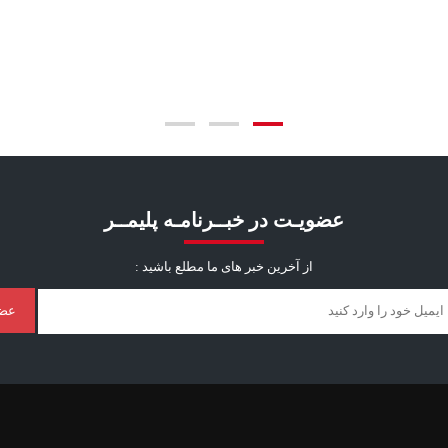
عضویـت در خبــرنامـه پلیمــر
از آخرین خبر ‌های ما مطلع باشید :
عض