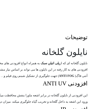
توضیحات
نایلون گلخانه
نایلون گلخانه ای که از
پلی اتیلن سبک
به همراه انواع افزودنی های مخت
افزودنی های به کار رفته در این نایلون ها می تواند بر اساس نیار م
آنتی فاگ(
ANTI FOG
) جهت جلوگیری از تشکیل شبنم روی فیلم و ... 
افزودنی ANTI UV
این افزودنی از نایلون گلخانه در برابر اشعه ماورا بنفش محافظت می
ورود این اشعه به داخل گلخانه و تخریب گیاه جلوگیری میکند. میزان درصد UV استفاده شده در نایلون با توجه به شرایط آب و هوایی منطقه و در خواست مشتری تعیی