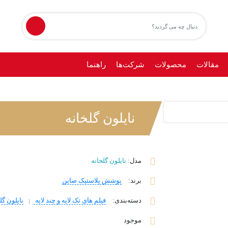
مقالات
محصولات
شرکت‌ها
راهنما
نایلون گلخانه
مدل:
نایلون گلخانه
برند
:
پوشش پلاستیک صاین
دسته‌بندی
:
فیلم های تک لایه و چند لایه
نایلون گل
موجود