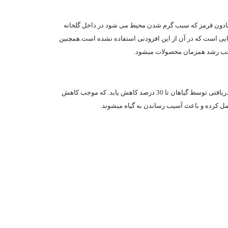
د . استفاده از افزودنی IR در فیلم گلخانه باعث می شود که اشعه ی مادون قرمز که سبب گرم شدن محیط می شود در داخل گلخانه
ا گلخانه هایی که در نایلون آنها از افزودنی UV استفاده شده است 4 درجه گرمتر از گلخانه هایی است که در آن از این افزودنی استفاده نشده است.همچنین
فوتوسنتز گیاهان داخل گلخانه باعث ایجاد تشکیل قطرات آب (شبنم) بر روی سطح داخلی فیلم گلخانه میشود که اثرات منفی در پی دارد . سبب میشود نور دریافتی توسط گیاهان تا 30 درصد کاهش یابد. که موجب کاهش
 کرده و باعث آسیب رساندن به گیاه میشوند.