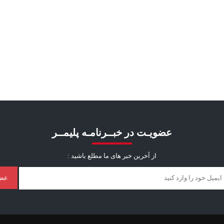
عضویـت در خبــرنامـه پلیمــر
از آخرین خبر ‌های ما مطلع باشید :
عض