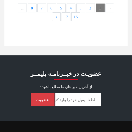
...
8
7
6
5
4
3
2
1
‹
›
17
16
عضویـت در خبــرنامـه پلیمــر
از آخرین خبر ‌های ما مطلع باشید :
عضویت