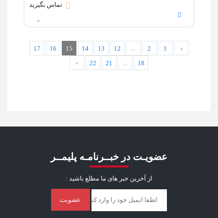
تماس بگیرید
17
16
15
14
13
12
...
2
1
‹
›
22
21
...
18
عضویـت در خبــرنامـه پلیمــر
از آخرین خبر ‌های ما مطلع باشید :
عضویت