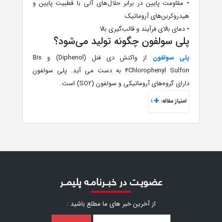
• مقاومت پایین در برابر حلال‌های آلی با قطبیت پایین و
هیدروکربن‌های آروماتیک
• دمای بالای فرآیند و قالب‌گیری بالا
پلی سولفون چگونه تولید می‌شود؟
پلی سولفون
از واکنش دی فنل (Diphenol) و Bis
4Chlorophenyl Sulfon به دست می آید. پلی سولفون
دارای گروه‌های آروماتیکی و سولفون (SO2) است.
امتیاز مقاله:
1
عضویـت در خبــرنامـه پلیمــر
از آخرین خبر ‌های ما مطلع باشید :